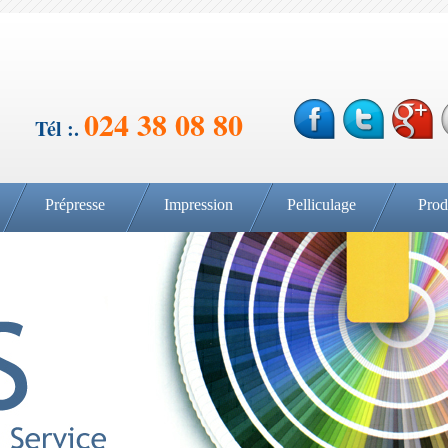
024 38 08 80
Tél :.
Prépresse
Impression
Pelliculage
Prod